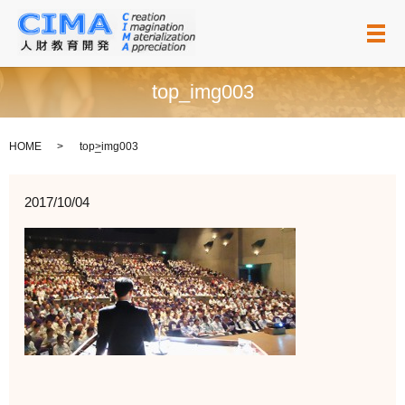
メ
top_img003
HOME
top_img003
2017/10/04