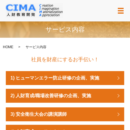
メ
サービス内容
HOME
サービス内容
社員を財産にするお手伝い！
1) ヒューマンエラー防止研修の企画、実施
2) 人財育成/職場改善研修の企画、実施
3) 安全衛生大会の講演講師