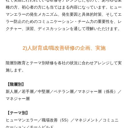
社で実際に行われている研修をアレンジしたもので、あらゆる業
種の方、初心者の方にも当てはまる内容になっています。ヒュー
マンエラーの発生メカニズム、発生要因と具体的対策、そしてエ
ラー防止のためのコミュニケーション・チーム力の重要性を、レ
クチャー、演習、ディスカッションを通して理解いただけます。
2)人財育成/職改善研修の企画、実施
階層別教育とテーマ別研修を各社の状況に合わせアレンジして実
施します。
【階層別】
新人層／若手層／中堅層／ベテラン層／マネジャー層（係長）／
マネジャー層
【テーマ別】
ヒューマンエラー／職場改善（5S）／マネジメント／コミュニ
ケーション／チームビルド