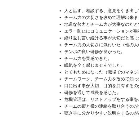
人と話す、相談する、意見を引き出し
チーム力の大切さを改めて理解出来ま
地道な努力とチーム力が大事なのだと
エラー防止にコミュニケーションが重
繰り返し言い続ける事が大切だと感じ
チーム力の大切さに気付いた（他の人
テンポの良い研修が良かった。
チーム力を実感できた。
眠気を全く感じませんでした。
とてもためになった（職場でのマネジ
チームワーク、チーム力を改めて知っ
口に出す事が大切、目的を共有するの
研修を通して成長を感じた。
危機管理は、リストアップをする事を
チームの縦と横の連絡を取り合うのが
聴き手に分かりやすい説明をするのが