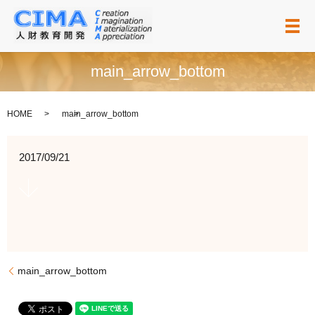
メ
main_arrow_bottom
HOME
main_arrow_bottom
2017/09/21
main_arrow_bottom