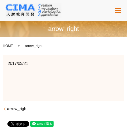
メ
arrow_right
HOME
arrow_right
2017/09/21
arrow_right